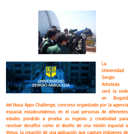
La
Universidad
Sergio
Arboleda
será la sede
en Bogotá
del Nasa Apps Challenge, concurso organizado por la agencia
espacial estadounidense, en el cual personas de diferentes
edades pondrán a prueba su ingenio y creatividad para
resolver desafíos como el diseño de una misión espacial a
Venus, la creación de una aplicación que capture imágenes de