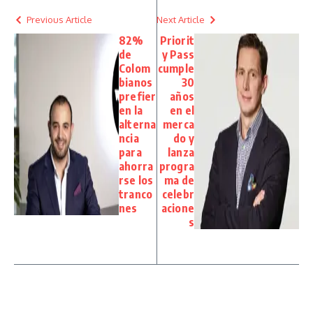
Previous Article
Next Article
82%
Priorit
de
y Pass
Colom
cumple
bianos
30
prefier
años
en la
en el
alterna
merca
ncia
do y
para
lanza
ahorra
progra
rse los
ma de
tranco
celebr
nes
acione
s