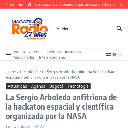
Saltar al contenido
Novedades
El verdadero salto ocurre cuando dejas de esperar el futuro
El co
Menu
Bogotá
Agenda
Eventos
Invitados
Patrocinadas
Internacionales
Home
/
Tecnología
/
La Sergio Arboleda anfitriona de la hackaton
espacial y científica organizada por la NASA
Actualidad
Agenda
Bogotá
Tecnología
La Sergio Arboleda anfitriona de
la hackaton espacial y científica
organizada por la NASA
1 de octubre de 2022