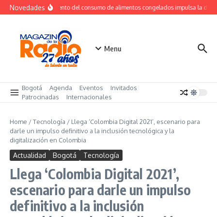
Saltar al contenido
Novedades
Crecimiento del consumo de alimentos congelados impulsa la dem
Menu
Bogotá
Agenda
Eventos
Invitados
Patrocinadas
Internacionales
Home
/
Tecnología
/
Llega ‘Colombia Digital 2021’, escenario para
darle un impulso definitivo a la inclusión tecnológica y la
digitalización en Colombia
Actualidad
Bogotá
Tecnología
Llega ‘Colombia Digital 2021’,
escenario para darle un impulso
definitivo a la inclusión