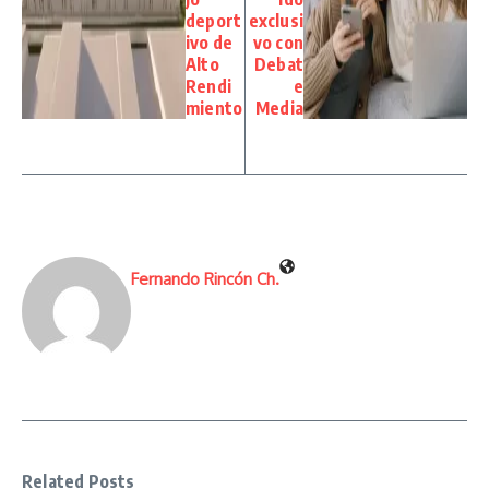
deport
exclusi
ivo de
vo con
Alto
Debat
Rendi
e
miento
Media
Fernando Rincón Ch.
Related Posts