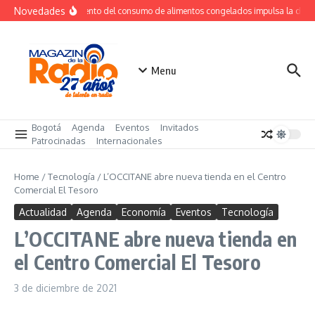
Saltar al contenido
Novedades
Crecimiento del consumo de alimentos congelados impulsa la dem
Menu
Bogotá
Agenda
Eventos
Invitados
Patrocinadas
Internacionales
Home
/
Tecnología
/
L’OCCITANE abre nueva tienda en el Centro
Comercial El Tesoro
Actualidad
Agenda
Economía
Eventos
Tecnología
L’OCCITANE abre nueva tienda en
el Centro Comercial El Tesoro
3 de diciembre de 2021