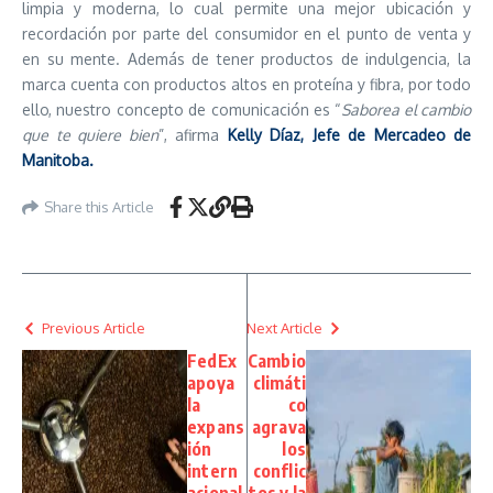
limpia y moderna, lo cual permite una mejor ubicación y
recordación por parte del consumidor en el punto de venta y
en su mente. Además de tener productos de indulgencia, la
marca cuenta con productos altos en proteína y fibra, por todo
ello, nuestro concepto de comunicación es “
Saborea el cambio
que te quiere bien
”, afirma
Kelly Díaz, Jefe de Mercadeo de
Manitoba.
Share this Article
Previous Article
Next Article
FedEx
Cambio
apoya
climáti
la
co
expans
agrava
ión
los
intern
conflic