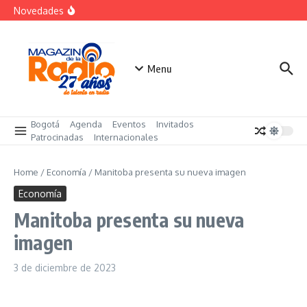
Saltar al contenido
«Sabores de Paz» para promover el cacao en
Novedades
sustitución de la coca
Despegar lanza su Outlet de Viajes en Colombia
A sus 85 años se apaga la risa de Alfonso Lizarazo
Menu
Bogotá
Agenda
Eventos
Invitados
Patrocinadas
Internacionales
Home
/
Economía
/
Manitoba presenta su nueva imagen
Economía
Manitoba presenta su nueva
imagen
3 de diciembre de 2023