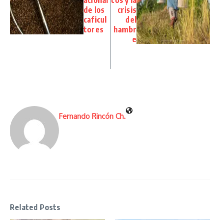
acional
tos y la
de los
crisis
caficul
del
tores
hambr
e
Fernando Rincón Ch.
Related Posts