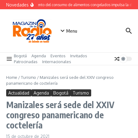
Saltar al contenido
Novedades
Crecimiento del consumo de alimentos congelados impulsa la dem
Menu
Bogotá
Agenda
Eventos
Invitados
Patrocinadas
Internacionales
Home
/
Turismo
/
Manizales será sede del XXIV congreso
panamericano de coctelería
Actualidad
Agenda
Bogotá
Turismo
Manizales será sede del XXIV
congreso panamericano de
coctelería
15 de octubre de 2021