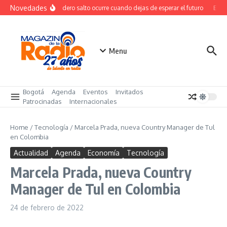
Saltar al contenido
Novedades
El verdadero salto ocurre cuando dejas de esperar el futuro
El co
Menu
Bogotá
Agenda
Eventos
Invitados
Patrocinadas
Internacionales
Home
/
Tecnología
/
Marcela Prada, nueva Country Manager de Tul
en Colombia
Actualidad
Agenda
Economía
Tecnología
Marcela Prada, nueva Country
Manager de Tul en Colombia
24 de febrero de 2022