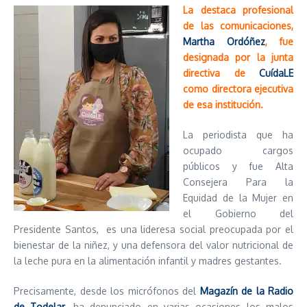
La destaca profesional
de las comunicaciones,
Martha Ordóñez
, fue
designada por la junta
directiva de
CuídaLE
como directora ejecutiva
de esa institución.
La periodista que ha
ocupado cargos
públicos y fue Alta
Consejera Para la
Equidad de la Mujer en
el Gobierno del
Presidente Santos, es una lideresa social preocupada por el
bienestar de la niñez, y una defensora del valor nutricional de
la leche pura en la alimentación infantil y madres gestantes.
Precisamente, desde los micrófonos del
Magazín de la Radio
de Todelar
, ha denunciado en varias ocasiones los malos