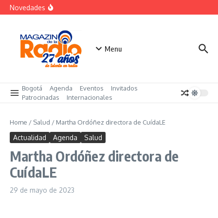
Saltar al contenido
«Sabores de Paz» para promover el cacao en
Novedades
sustitución de la coca
Despegar lanza su Outlet de Viajes en Colombia
A sus 85 años se apaga la risa de Alfonso Lizarazo
Menu
Bogotá
Agenda
Eventos
Invitados
Patrocinadas
Internacionales
Home
/
Salud
/
Martha Ordóñez directora de CuídaLE
Actualidad
Agenda
Salud
Martha Ordóñez directora de
CuídaLE
29 de mayo de 2023