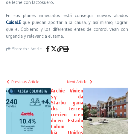
de leche con lactosuero.
En sus planes inmediatos está conseguir nuevos aliados
CuidaLE
que puedan aportar a la causa, y así mismo, lograr
que el Gobierno y los diferentes entes de control vean con
urgencia y relevancia el tema.
Share this Article
Previous Article
Next Article
Archie
Vivien
s y
da
Starbu
gana
cks
terren
crecien
o en
do en
Estado
Colom
s
bia
Unidos