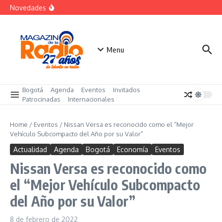
futuro
Saltar al contenido
Novedades
El costo oculto de la «renuncia silenciosa»
La posesión presidencial se verá en especial de DNEWS
«Sabores de Paz» para promover el cacao en
sustitución de la coca
Menu
Bogotá
Agenda
Eventos
Invitados
Patrocinadas
Internacionales
Home
/
Eventos
/
Nissan Versa es reconocido como el “Mejor
Vehículo Subcompacto del Año por su Valor”
Actualidad
Agenda
Bogotá
Economía
Eventos
Nissan Versa es reconocido como
el “Mejor Vehículo Subcompacto
del Año por su Valor”
8 de febrero de 2022