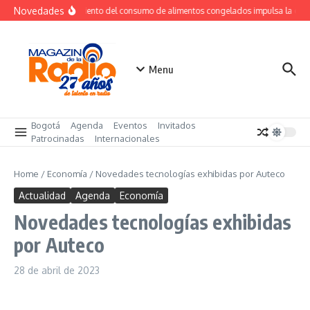
Saltar al contenido
Novedades
Crecimiento del consumo de alimentos congelados impulsa la de
Menu
Bogotá
Agenda
Eventos
Invitados
Patrocinadas
Internacionales
Home
/
Economía
/
Novedades tecnologías exhibidas por Auteco
Actualidad
Agenda
Economía
Novedades tecnologías exhibidas
por Auteco
28 de abril de 2023