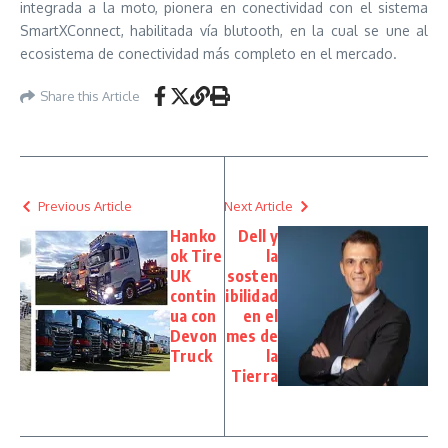
integrada a la moto, pionera en conectividad con el sistema
SmartXConnect, habilitada vía blutooth, en la cual se une al
ecosistema de conectividad más completo en el mercado.
Share this Article
Previous Article
Next Article
Hanko
Dell y
ok Tire
la
UK
sosten
contin
ibilidad
ua con
en el
Devon
mes de
Truck
la
Tierra