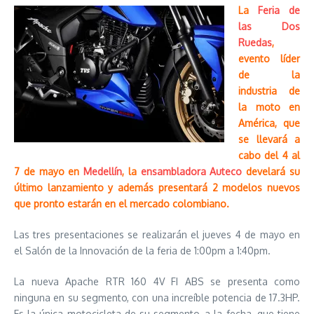
La
Feria de
las Dos
Ruedas
,
evento líder
de la
industria de
la moto en
América, que
se llevará a
cabo del 4 al
7 de mayo en
Medellín
, la
ensambladora Auteco
develará su
último lanzamiento y además presentará 2 modelos nuevos
que pronto estarán en el mercado colombiano.
Las tres presentaciones se realizarán el jueves 4 de mayo en
el Salón de la Innovación de la feria de 1:00pm a 1:40pm.
La nueva Apache RTR 160 4V FI ABS se presenta como
ninguna en su segmento, con una increíble potencia de 17.3HP.
Es la única motocicleta de su segmento, a la fecha, que tiene