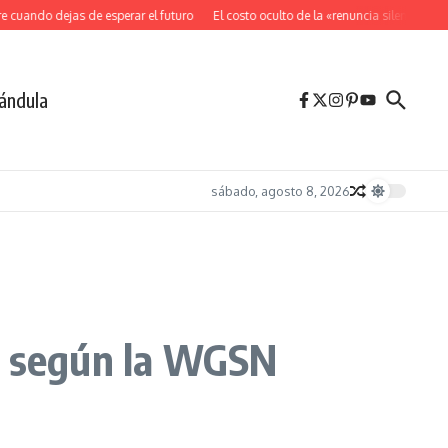
uando dejas de esperar el futuro
El costo oculto de la «renuncia silenciosa»
L
ándula
sábado, agosto 8, 2026
r, según la WGSN