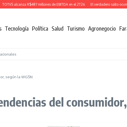
TVS alcanza R$487 millones de EBITDA en el 2T26
El verdadero salto ocurre c
s
Tecnología
Política
Salud
Turismo
Agronegocio
Far
nacionales
dor, según la WGSN
tendencias del consumido