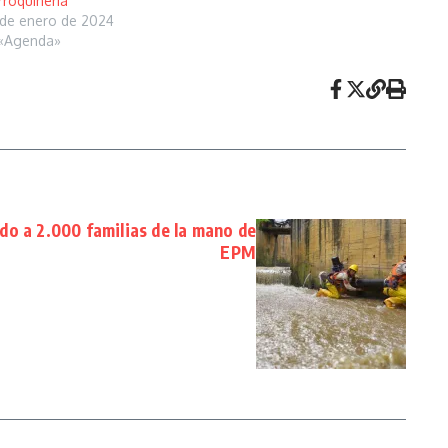
roquinería
de enero de 2024
 «Agenda»
ado a 2.000 familias de la mano de
EPM