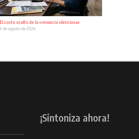
El costo oculto de la «renuncia silenciosa»
5 de agosto de 2026
¡Sintoniza ahora!