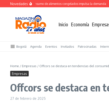
Saltar al contenido
Novedades
Crecimiento del consumo de alimentos congelados impulsa la demanda
TO
Inicio
Economía
Empresa
Bogotá
Agenda
Eventos
Invitados
Patrocinadas
Inter
Home
/
Empresas
/
Offcors se destaca en tendencias del consumi
Empresas
Offcors se destaca en 
27 de febrero de 2025