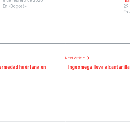
8 de febrero de 2026
mar
En «Bogotá»
29 
En
Next Article
fermedad huérfana en
Ingeomega lleva alcantarill