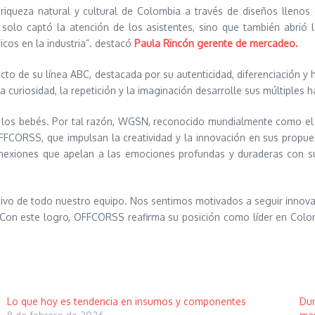
 riqueza natural y cultural de Colombia a través de diseños llenos
solo captó la atención de los asistentes, sino que también abrió 
cos en la industria”. destacó
Paula Rincón gerente de mercadeo.
 de su línea ABC, destacada por su autenticidad, diferenciación y ha
a curiosidad, la repetición y la imaginación desarrolle sus múltiples h
 los bebés. Por tal razón, WGSN, reconocido mundialmente como el re
 OFFCORSS, que impulsan la creatividad y la innovación en sus propu
onexiones que apelan a las emociones profundas y duraderas con s
ativo de todo nuestro equipo. Nos sentimos motivados a seguir innov
ón. Con este logro, OFFCORSS reafirma su posición como líder en Col
Lo que hoy es tendencia en insumos y componentes
Dur