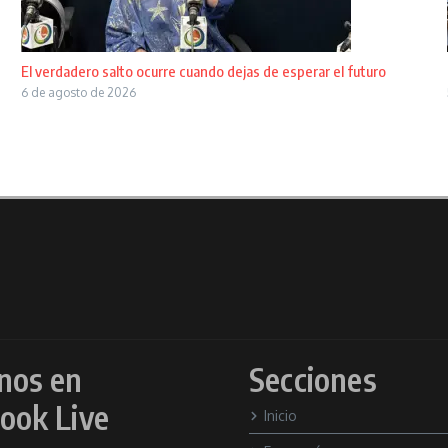
El verdadero salto ocurre cuando dejas de esperar el futuro
6 de agosto de 2026
nos en
Secciones
ook Live
Inicio