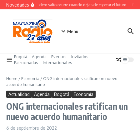
Saltar al contenido
Novedades
El verdadero salto ocurre cuando dejas de esperar el futuro
El co
Menu
Bogotá
Agenda
Eventos
Invitados
Patrocinadas
Internacionales
Home
/
Economía
/
ONG internacionales ratifican un nuevo
acuerdo humanitario
Actualidad
Agenda
Bogotá
Economía
ONG internacionales ratifican un
nuevo acuerdo humanitario
6 de septiembre de 2022