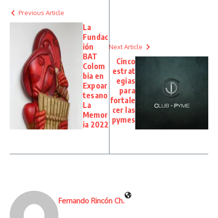
Previous Article
La
Fundac
ión
Next Article
BAT
Cinco
Colom
estrat
bia en
egias
Expoar
para
tesano
fortale
La
cer las
Memor
pymes
ia 2022
Fernando Rincón Ch.