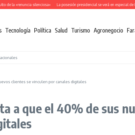
 de la «renuncia silenciosa»
La posesión presidencial se verá en especial de D
s
Tecnología
Política
Salud
Turismo
Agronegocio
Far
nacionales
evos clientes se vinculen por canales digitales
a a que el 40% de sus nu
gitales