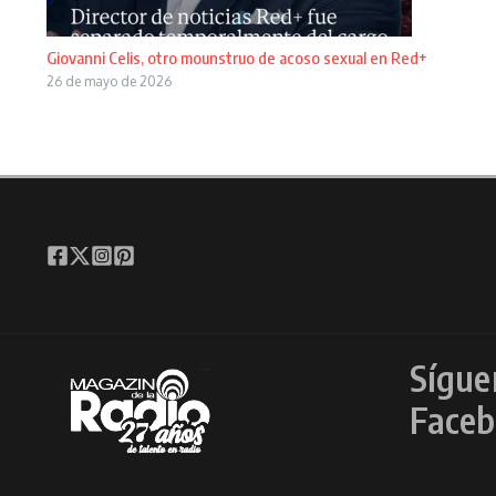
Giovanni Celis, otro mounstruo de acoso sexual en Red+
26 de mayo de 2026
Sígue
Faceb