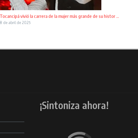
Tocancipá vivió la carrera de la mujer más grande de su histor ...
8 de abril de 2025
¡Sintoniza ahora!