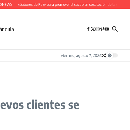
NEWS
«Sabores de Paz» para promover el cacao en sustitución de la coca
Des
ándula
viernes, agosto 7, 2026
evos clientes se