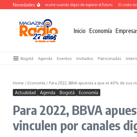
Saltar al contenido
Novedades
El verdadero salto ocurre cuando dejas de esperar el futuro
El costo oculto
Inicio
Economía
Empresa
Bogotá
Agenda
Eventos
Invitados
Patrocinadas
Inter
Home
/
Economía
/
Para 2022, BBVA apuesta a que el 40% de sus nu
Actualidad
Agenda
Bogotá
Economía
Para 2022, BBVA apuest
vinculen por canales di