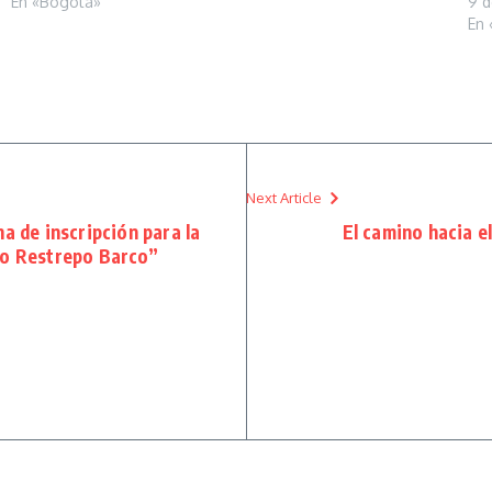
En «Bogotá»
9 d
En 
Next Article
a de inscripción para la
El camino hacia el
io Restrepo Barco”