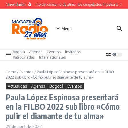
Saltar al contenido
Novedades
Crecimiento del consumo de alimentos congelados impulsa la dem
Menu
Bogotá
Agenda
Eventos
Invitados
Patrocinadas
Internacionales
Home
/
Eventos
/
Paula López Espinosa presentará en la FILBO
2022 sub libro «Cómo pulir el diamante de tu alma»
Actualidad
Agenda
Bogotá
Eventos
Paula López Espinosa presentará
en la FILBO 2022 sub libro «Cómo
pulir el diamante de tu alma»
29 de abril de 2022