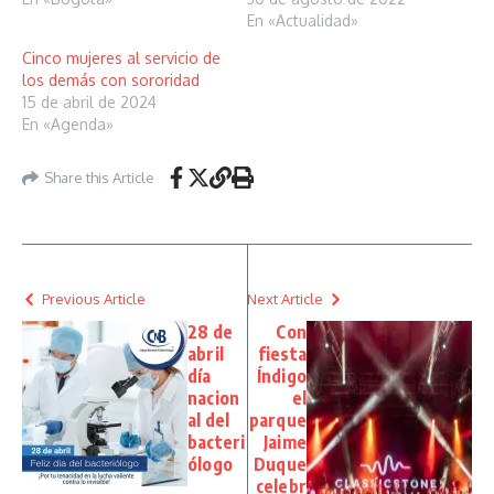
En «Actualidad»
Cinco mujeres al servicio de
los demás con sororidad
15 de abril de 2024
En «Agenda»
Share this Article
Previous Article
Next Article
28 de
Con
abril
fiesta
día
Índigo
nacion
el
al del
parque
bacteri
Jaime
ólogo
Duque
celebr