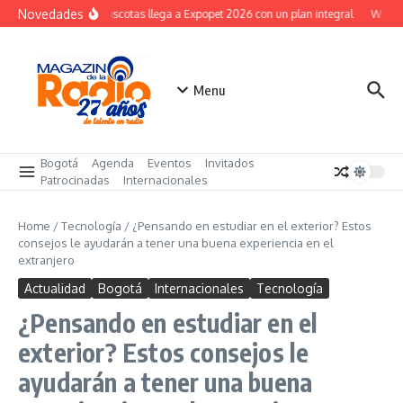
Saltar al contenido
Novedades
Fixit Mascotas llega a Expopet 2026 con un plan integral
W Bogo
Menu
Bogotá
Agenda
Eventos
Invitados
Patrocinadas
Internacionales
Home
/
Tecnología
/
¿Pensando en estudiar en el exterior? Estos
consejos le ayudarán a tener una buena experiencia en el
extranjero
Actualidad
Bogotá
Internacionales
Tecnología
¿Pensando en estudiar en el
exterior? Estos consejos le
ayudarán a tener una buena