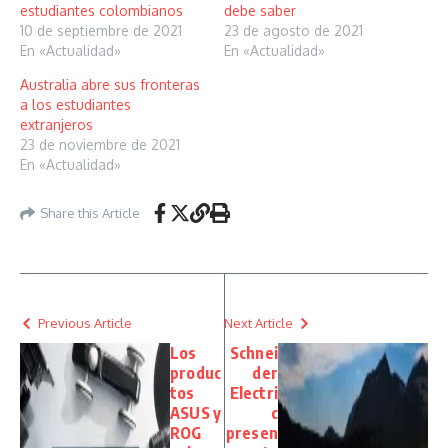
estudiantes colombianos
debe saber
10 de septiembre de 2021
23 de agosto de 2021
En «Actualidad»
En «Actualidad»
Australia abre sus fronteras
a los estudiantes
extranjeros
23 de noviembre de 2021
En «Actualidad»
Share this Article
Previous Article
Next Article
Los
Schnei
produc
der
tos
Electri
ASUS y
c
ROG
presen