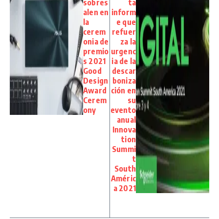
sobres
ta
alen en
inform
la
e que
cerem
refuer
onia de
za la
premio
urgenc
s 2021
ia de la
Good
descar
Design
boniza
Award
ción en
Cerem
su
ony
evento
anual
Innova
tion
Summi
t
South
Améric
a 2021