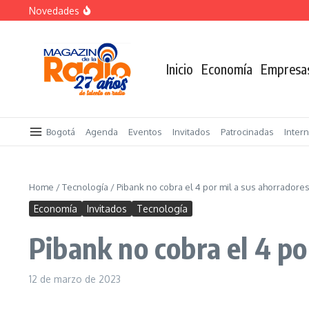
Saltar al contenido
Novedades
Despegar lanza su Outlet de Viajes en Colombia
A sus 85 años se apaga la risa de Alfonso Lizarazo
La Feria Colpatria reunirá 44 proyectos en 7 ciudades de
Inicio
Economía
Empresa
Bogotá
Agenda
Eventos
Invitados
Patrocinadas
Inter
Home
/
Tecnología
/
Pibank no cobra el 4 por mil a sus ahorradore
Economía
Invitados
Tecnología
Pibank no cobra el 4 po
12 de marzo de 2023