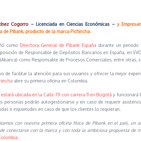
ínez Cogorro
–
Licenciada en Ciencias Económicas
–
y Empresar
a de Pibank, producto de la marca Pichincha.
eñó como
Directora General de Pibank España
durante un periodo 
 posición de Responsable de Depósitos Bancarios en España, en E
(Abanca) como Responsable de Procesos Comerciales, entre otras, s
vo de facilitar la atención para sus usuarios y ofrecer la mejor exper
hincha
abre su primera oficina en Colombia.
 estará ubicada en la Calle 79 con carrera 11 en Bogotá
y funcionará b
las personas podrán autogestionarse y en caso de requerir asistenci
das e inquietudes en caso de que los clientes lo requieran.
amos con nuestra primera oficina física de Pibank en el país, un at
d de conectarse con la marca y con toda la ambiciosa propuesta de m
 Colombia.