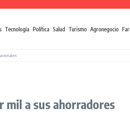
l país
s
Tecnología
Política
Salud
Turismo
Agronegocio
Far
nacionales
s
r mil a sus ahorradores