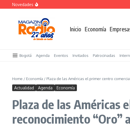
Saltar al contenido
Novedades
«Sabores de Paz» para promover el cacao en sustitució
Despegar lanza su Outlet de Viajes en Colombia
A sus 85 años se apaga la risa de Alfonso Lizarazo
Inicio
Economía
Empresa
Bogotá
Agenda
Eventos
Invitados
Patrocinadas
Inter
Home
/
Economía
/
Plaza de las Américas el primer centro comerci
Actualidad
Agenda
Economía
Plaza de las Américas e
reconocimiento “Oro” 