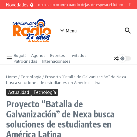
Saltar al contenido
Novedades
El verdadero salto ocurre cuando dejas de esperar el futuro
El co
Menu
Bogotá
Agenda
Eventos
Invitados
Patrocinadas
Internacionales
Home
/
Tecnología
/
Proyecto “Batalla de Galvanización” de Nexa
busca soluciones de estudiantes en América Latina
Actualidad
Tecnología
Proyecto “Batalla de
Galvanización” de Nexa busca
soluciones de estudiantes en
América Latina