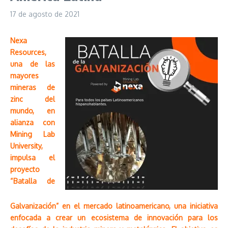
17 de agosto de 2021
Nexa
Resources,
una de las
mayores
mineras de
zinc del
mundo, en
alianza con
Mining Lab
University,
impulsa el
proyecto
“Batalla de
Galvanización” en el mercado latinoamericano, una iniciativa
enfocada a crear un ecosistema de innovación para los