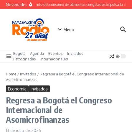
Saltar al contenido
Novedades
Crecimiento del consumo de alimentos congelados impulsa la dem
Menu
Bogotá
Agenda
Eventos
Invitados
Patrocinadas
Internacionales
Home
/
Invitados
/
Regresa a Bogotá el Congreso Internacional de
Asomicrofinanzas
Economía
Invitados
Regresa a Bogotá el Congreso
Internacional de
Asomicrofinanzas
13 de julio de 2025