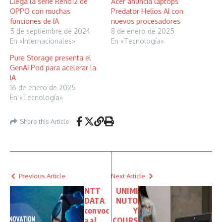
Llega la serie Reno12 de
Acer anuncia laptops
OPPO con muchas
Predator Helios AI con
funciones de IA
nuevos procesadores
5 de septiembre de 2024
8 de enero de 2025
En «Internacionales»
En «Tecnología»
Pure Storage presenta el
GenAI Pod para acelerar la
IA
16 de enero de 2025
En «Tecnología»
Share this Article
Previous Article
Next Article
NTT
UNIMI
DATA
NUTO
convoc
Y
a al
COURS