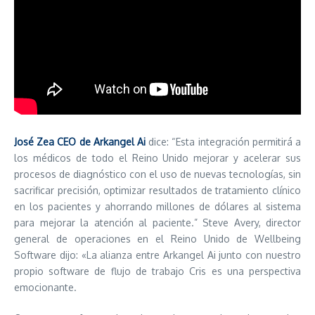
José Zea CEO de Arkangel Ai
dice: “Esta integración permitirá a
los médicos de todo el Reino Unido mejorar y acelerar sus
procesos de diagnóstico con el uso de nuevas tecnologías, sin
sacrificar precisión, optimizar resultados de tratamiento clínico
en los pacientes y ahorrando millones de dólares al sistema
para mejorar la atención al paciente.” Steve Avery, director
general de operaciones en el Reino Unido de Wellbeing
Software dijo: «La alianza entre Arkangel Ai junto con nuestro
propio software de flujo de trabajo Cris es una perspectiva
emocionante.