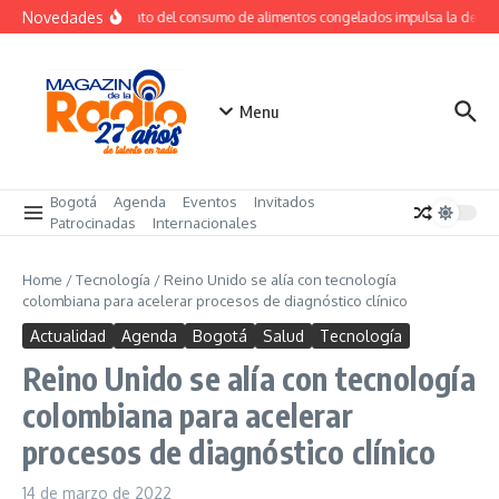
Saltar al contenido
Novedades
Crecimiento del consumo de alimentos congelados impulsa la dema
Menu
Bogotá
Agenda
Eventos
Invitados
Patrocinadas
Internacionales
Home
/
Tecnología
/
Reino Unido se alía con tecnología
colombiana para acelerar procesos de diagnóstico clínico
Actualidad
Agenda
Bogotá
Salud
Tecnología
Reino Unido se alía con tecnología
colombiana para acelerar
procesos de diagnóstico clínico
14 de marzo de 2022