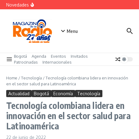
futuro
Saltar al contenido
Novedades
El costo oculto de la «renuncia silenciosa»
La posesión presidencial se verá en especial de DNEWS
«Sabores de Paz» para promover el cacao en
sustitución de la coca
Menu
Bogotá
Agenda
Eventos
Invitados
Patrocinadas
Internacionales
Home
/
Tecnología
/
Tecnología colombiana lidera en innovación
en el sector salud para Latinoamérica
Actualidad
Bogotá
Economía
Tecnología
Tecnología colombiana lidera en
innovación en el sector salud para
Latinoamérica
22 de junio de 2022