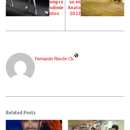
empre
vo en
ndimie
Anato
ntos
2022
Fernando Rincón Ch.
Related Posts