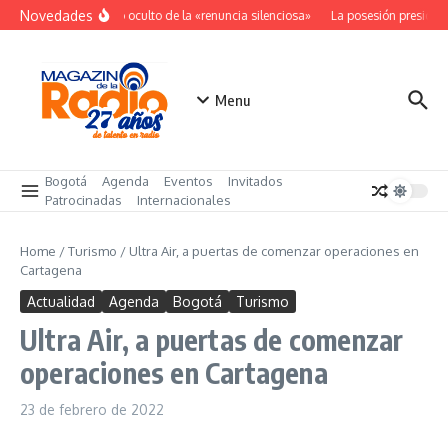
Saltar al contenido
Novedades
El costo oculto de la «renuncia silenciosa»
La posesión presidenc
Menu
Bogotá
Agenda
Eventos
Invitados
Patrocinadas
Internacionales
Home
/
Turismo
/
Ultra Air, a puertas de comenzar operaciones en
Cartagena
Actualidad
Agenda
Bogotá
Turismo
Ultra Air, a puertas de comenzar
operaciones en Cartagena
23 de febrero de 2022