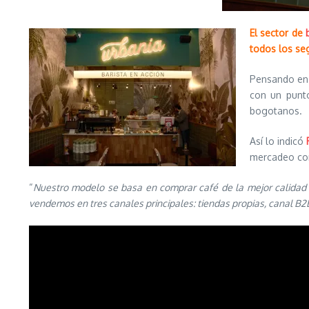
El sector de
todos los se
Pensando en 
con un punto
bogotanos.
Así lo indicó
mercadeo com
“
Nuestro modelo se basa en comprar café de la mejor calidad 
vendemos en tres canales principales: tiendas propias, canal B2