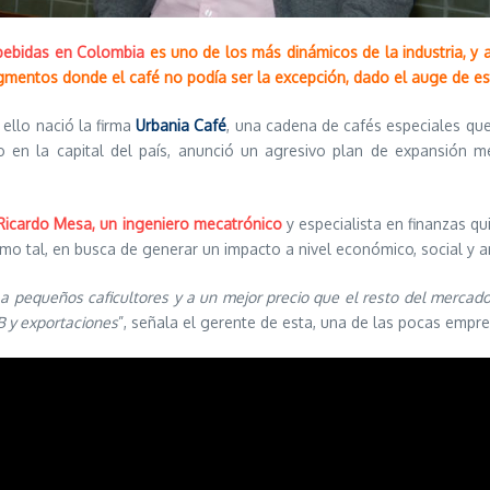
bebidas en Colombia
es uno de los más dinámicos de la industria, y 
gmentos donde el café no podía ser la excepción, dado el auge de es
ello nació la firma
Urbania Café
, una cadena de cafés especiales qu
 en la capital del país, anunció un agresivo plan de expansión m
Ricardo Mesa, un ingeniero mecatrónico
y especialista en finanzas q
o tal, en busca de generar un impacto a nivel económico, social y am
a pequeños caficultores y a un mejor precio que el resto del mercado
B y exportaciones
”, señala el gerente de esta, una de las pocas empre