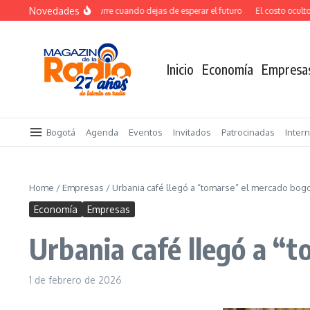
Saltar al contenido
Novedades
El verdadero salto ocurre cuando dejas de esperar el futuro
El costo oculto de 
Inicio
Economía
Empresa
Bogotá
Agenda
Eventos
Invitados
Patrocinadas
Inter
Home
/
Empresas
/
Urbania café llegó a “tomarse” el mercado bog
Economía
Empresas
Urbania café llegó a “
1 de febrero de 2026