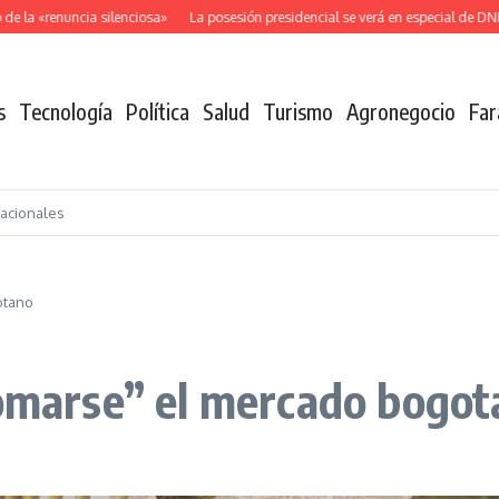
la «renuncia silenciosa»
La posesión presidencial se verá en especial de DNEWS
s
Tecnología
Política
Salud
Turismo
Agronegocio
Far
nacionales
otano
tomarse” el mercado bogo