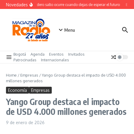
Saltar al contenido
Novedades
El verdadero salto ocurre cuando dejas de esperar el futuro
El cos
Menu
Bogotá
Agenda
Eventos
Invitados
Patrocinadas
Internacionales
Home
/
Empresas
/
Yango Group destaca el impacto de USD 4.000
millones generados
Economía
Empresas
Yango Group destaca el impacto
de USD 4.000 millones generados
9 de enero de 2026