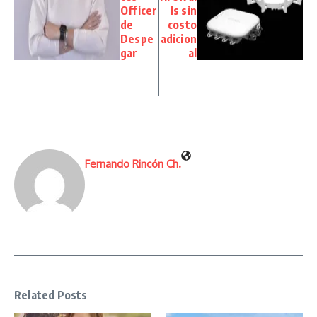
Officer
ls sin
de
costo
Despe
adicion
gar
al
Fernando Rincón Ch.
Related Posts