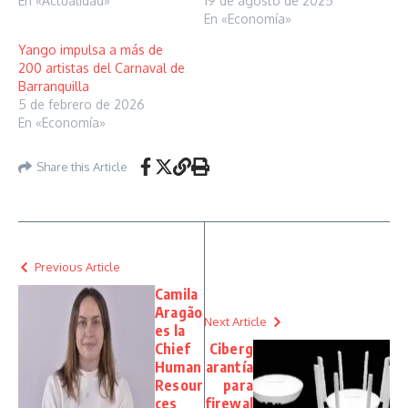
En «Actualidad»
19 de agosto de 2025
En «Economía»
Yango impulsa a más de
200 artistas del Carnaval de
Barranquilla
5 de febrero de 2026
En «Economía»
Share this Article
Previous Article
Camila
Aragão
Next Article
es la
Chief
Ciberg
Human
arantía
Resour
para
ces
firewal