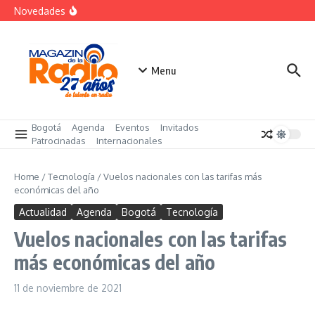
futuro
Saltar al contenido
Novedades
El costo oculto de la «renuncia silenciosa»
La posesión presidencial se verá en especial de DNEWS
«Sabores de Paz» para promover el cacao en
sustitución de la coca
Menu
Bogotá
Agenda
Eventos
Invitados
Patrocinadas
Internacionales
Home
/
Tecnología
/
Vuelos nacionales con las tarifas más
económicas del año
Actualidad
Agenda
Bogotá
Tecnología
Vuelos nacionales con las tarifas
más económicas del año
11 de noviembre de 2021