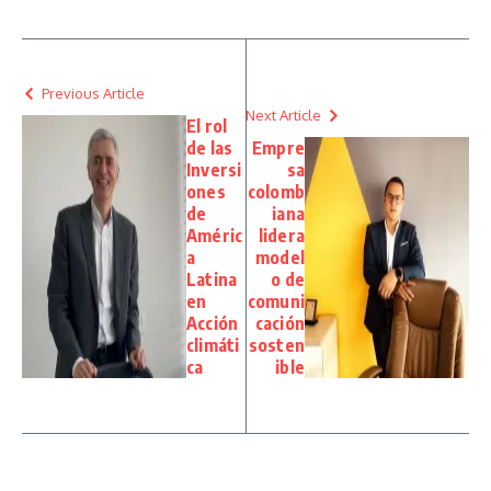
Previous Article
Next Article
El rol
de las
Empre
Inversi
sa
ones
colomb
de
iana
Améric
lidera
a
model
Latina
o de
en
comuni
Acción
cación
climáti
sosten
ca
ible