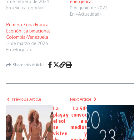
7 de febrero de 2024
energética
En «Sin categoría»
11 de junio de 2022
En «Actualidad»
Primera Zona Franca
Económica binacional
Colombia-Venezuela
13 de marzo de 2026
En «Bogotá»
Share this Article
Previous Article
Next Article
La
La SIP
playa y
convoc
el sol
a a
se
medios
visten
y
de
periodi