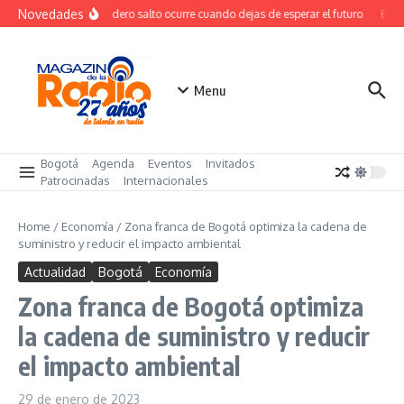
Saltar al contenido
Novedades
El verdadero salto ocurre cuando dejas de esperar el futuro
El co
Menu
Bogotá
Agenda
Eventos
Invitados
Patrocinadas
Internacionales
Home
/
Economía
/
Zona franca de Bogotá optimiza la cadena de
suministro y reducir el impacto ambiental
Actualidad
Bogotá
Economía
Zona franca de Bogotá optimiza
la cadena de suministro y reducir
el impacto ambiental
29 de enero de 2023