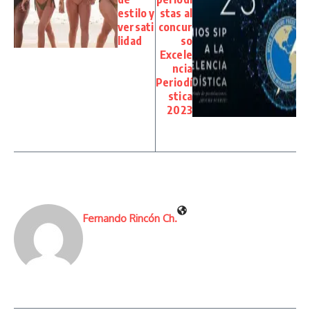
estilo y
stas al
versati
concur
lidad
so
Excele
ncia
Periodí
stica
2023
Fernando Rincón Ch.