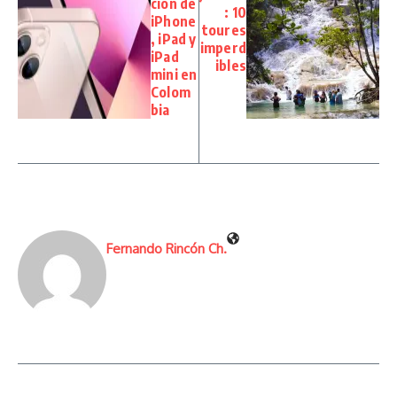
ción de
: 10
iPhone
toures
, iPad y
imperd
iPad
ibles
mini en
Colom
bia
Fernando Rincón Ch.