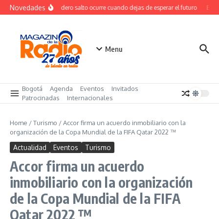
Saltar al contenido
Novedades
El verdadero salto ocurre cuando dejas de esperar el futuro
El co
Menu
Bogotá
Agenda
Eventos
Invitados
Patrocinadas
Internacionales
Home
/
Turismo
/
Accor firma un acuerdo inmobiliario con la
organización de la Copa Mundial de la FIFA Qatar 2022 ™
Actualidad
Eventos
Turismo
Accor firma un acuerdo
inmobiliario con la organización
de la Copa Mundial de la FIFA
Qatar 2022 ™