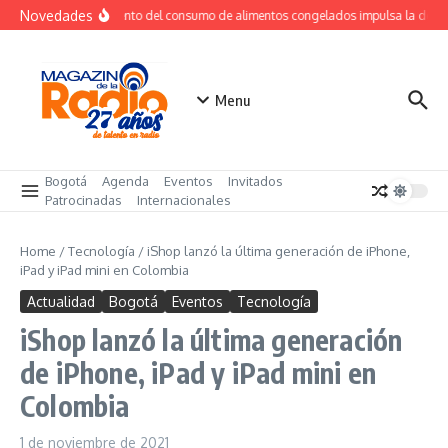
Saltar al contenido
Novedades
Crecimiento del consumo de alimentos congelados impulsa la dema
Menu
Bogotá
Agenda
Eventos
Invitados
Patrocinadas
Internacionales
Home
/
Tecnología
/
iShop lanzó la última generación de iPhone,
iPad y iPad mini en Colombia
Actualidad
Bogotá
Eventos
Tecnología
iShop lanzó la última generación
de iPhone, iPad y iPad mini en
Colombia
1 de noviembre de 2021