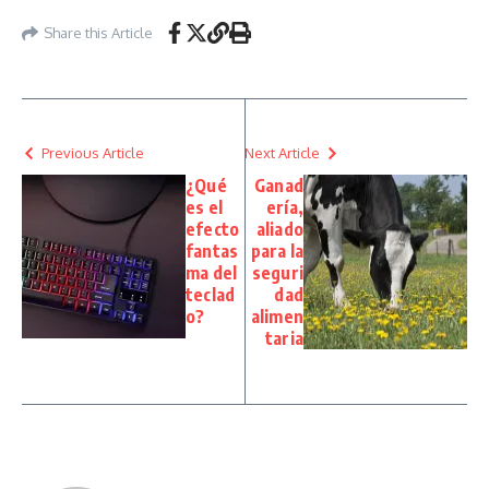
Share this Article
Previous Article
Next Article
¿Qué
Ganad
es el
ería,
efecto
aliado
fantas
para la
ma del
seguri
teclad
dad
o?
alimen
taria