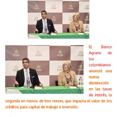
El Banco
Agrario de
los
colombianos
anunció una
nueva
disminución
en las
tasas
de interés
, la
segunda en menos de tres meses, que impacta el valor de los
créditos para capital de trabajo e inversión.