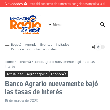
Saltar al contenido
Novedades
Crecimiento del consumo de alimentos congelados impulsa la dem
Menu
Bogotá
Agenda
Eventos
Invitados
Patrocinadas
Internacionales
Home
/
Economía
/
Banco Agrario nuevamente bajó las tasas de
interés
Actualidad
Agronegocio
Economía
Banco Agrario nuevamente bajó
las tasas de interés
15 de marzo de 2023