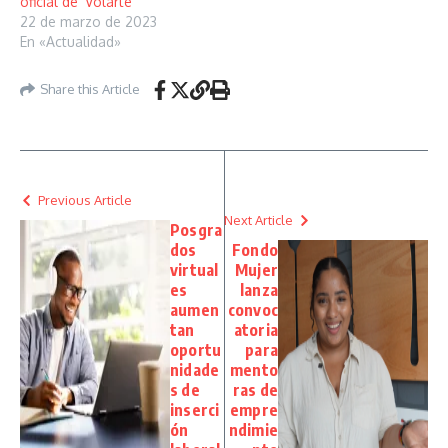
oficial de ‘Volarte’
22 de marzo de 2023
En «Actualidad»
Share this Article
Previous Article
Next Article
Posgra
dos
Fondo
virtual
Mujer
es
lanza
aumen
convoc
tan
atoria
oportu
para
nidade
mento
s de
ras de
inserci
empre
ón
ndimie