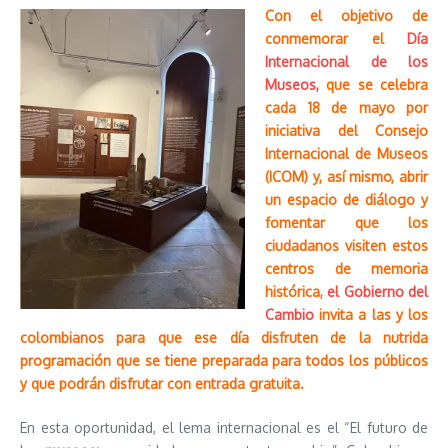
Con el objetivo de
conmemorar el
Día
Internacional de los
Museos,
que se celebra
cada 18 de mayo por
iniciativa del Consejo
Internacional de Museos
(ICOM) y, así mismo, abrir
un espacio de diálogo y
fomentar que los
ciudadanos visiten estos
centros de memoria
histórica,
el Gobierno del
Cambio
invita a las y los
colombianos para que ese día disfruten de la nutrida
programación que se tiene preparada para todos los públicos
y que podrán disfrutar con entrada gratuita.
En esta oportunidad, el lema internacional es el “El futuro de