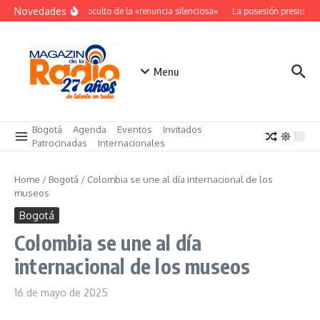
Saltar al contenido
Novedades
El costo oculto de la «renuncia silenciosa»
La posesión presidenci
Menu
Bogotá
Agenda
Eventos
Invitados
Patrocinadas
Internacionales
Home
/
Bogotá
/
Colombia se une al día internacional de los
museos
Bogotá
Colombia se une al día
internacional de los museos
16 de mayo de 2025