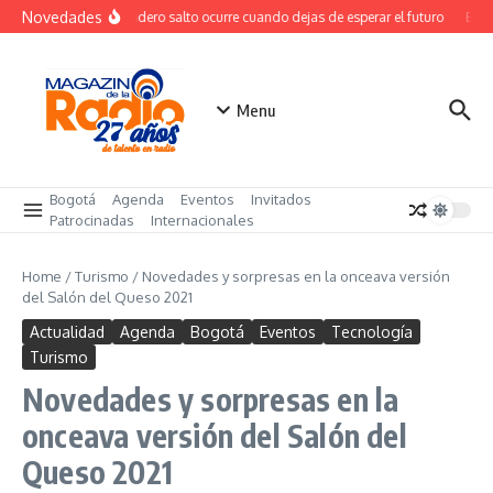
Saltar al contenido
Novedades
El verdadero salto ocurre cuando dejas de esperar el futuro
El co
Menu
Bogotá
Agenda
Eventos
Invitados
Patrocinadas
Internacionales
Home
/
Turismo
/
Novedades y sorpresas en la onceava versión
del Salón del Queso 2021
Actualidad
Agenda
Bogotá
Eventos
Tecnología
Turismo
Novedades y sorpresas en la
onceava versión del Salón del
Queso 2021