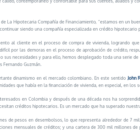
 cálido, contemporáneo y confortable para sus clientes, aliados y c
 de La Hipotecaria Compañía de Financiamiento, “estamos en un bu
continuar siendo una compañía especializada en crédito hipotecario 
ento al cliente en el proceso de compra de vivienda, logrando que 
ifícil por las demoras en el proceso de aprobación de crédito, res
endo sus necesidades y para ello, hemos desplegado toda una serie de
uis Fernando Guzmán.
ortante dinamismo en el mercado colombiano. En este sentido
John 
nidades que había en la financiación de vivienda, en especial, en lo
nteresados en Colombia y después de una década nos ha sorprendido
sitan créditos hipotecarios. Es un mercado que ha superado nuestras 
ones de pesos en desembolsos, lo que representa alrededor de 7 mil
baciones mensuales de créditos; y una cartera de 300 mil millones de