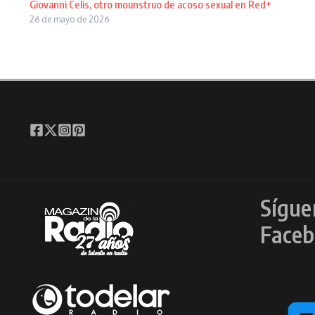
Giovanni Celis, otro mounstruo de acoso sexual en Red+
26 de mayo de 2026
Sígue
Faceb