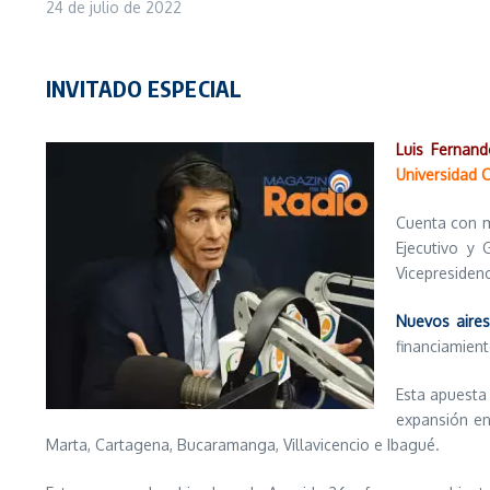
24 de julio de 2022
INVITADO ESPECIAL
Luis Fernan
Universidad 
Cuenta con má
Ejecutivo y 
Vicepresidenc
Nuevos aires
financiamien
Esta apuesta
expansión en
Marta, Cartagena, Bucaramanga, Villavicencio e Ibagué.