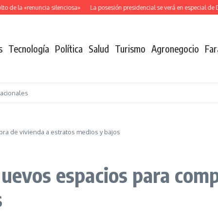
 de la «renuncia silenciosa»
La posesión presidencial se verá en especial de D
s
Tecnología
Política
Salud
Turismo
Agronegocio
Far
nacionales
ra de vivienda a estratos medios y bajos
nuevos espacios para comp
s