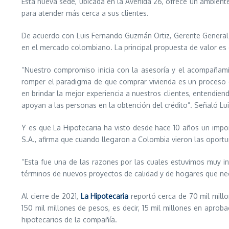
Esta nueva sede, ubicada en la Avenida 26, ofrece un ambiente
para atender más cerca a sus clientes.
De acuerdo con Luis Fernando Guzmán Ortiz, Gerente General
en el mercado colombiano. La principal propuesta de valor es 
“Nuestro compromiso inicia con la asesoría y el acompañami
romper el paradigma de que comprar vivienda es un proceso d
en brindar la mejor experiencia a nuestros clientes, entendi
apoyan a las personas en la obtención del crédito”. Señaló L
Y es que La Hipotecaria ha visto desde hace 10 años un imp
S.A., afirma que cuando llegaron a Colombia vieron las oportu
“Esta fue una de las razones por las cuales estuvimos muy i
términos de nuevos proyectos de calidad y de hogares que nece
Al cierre de 2021,
La Hipotecaria
reportó cerca de 70 mil mill
150 mil millones de pesos, es decir, 15 mil millones en apro
hipotecarios de la compañía.