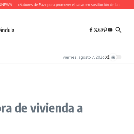
NEWS
«Sabores de Paz» para promover el cacao en sustitución de la coca
Des
ándula
viernes, agosto 7, 2026
ra de vivienda a