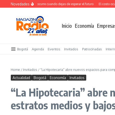
Saltar al contenido
Novedades
El verdadero salto ocurre cuando dejas de esperar el futuro
El costo oculto
Inicio
Economía
Empresa
Bogotá
Agenda
Eventos
Invitados
Patrocinadas
Inter
Home
/
Invitados
/
“La Hipotecaria” abre nuevos espacios para comp
Actualidad
Bogotá
Economía
Invitados
“La Hipotecaria” abre 
estratos medios y bajo