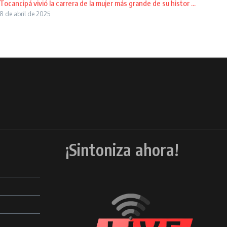
Tocancipá vivió la carrera de la mujer más grande de su histor ...
8 de abril de 2025
¡Sintoniza ahora!