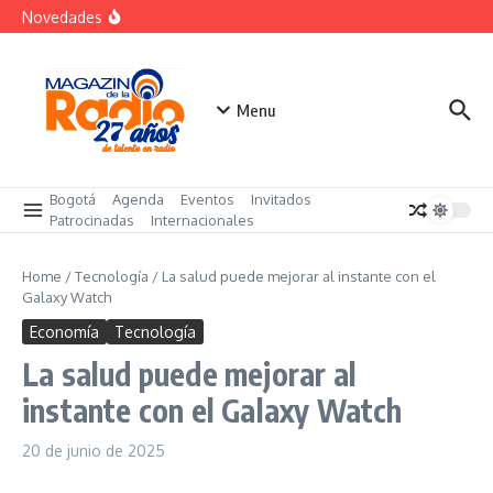
Saltar al contenido
Despegar lanza su Outlet de Viajes en Colombia
Novedades
A sus 85 años se apaga la risa de Alfonso Lizarazo
La Feria Colpatria reunirá 44 proyectos en 7 ciudades
del país
Menu
Bogotá
Agenda
Eventos
Invitados
Patrocinadas
Internacionales
Home
/
Tecnología
/
La salud puede mejorar al instante con el
Galaxy Watch
Economía
Tecnología
La salud puede mejorar al
instante con el Galaxy Watch
20 de junio de 2025