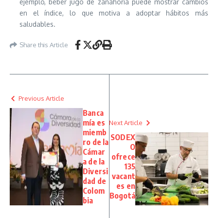
ejemplo, beber jugo de zanahoria puede mostrar cambios
en el índice, lo que motiva a adoptar hábitos más
saludables.
Share this Article
Previous Article
Banca
mía es
Next Article
miemb
SODEX
ro de la
O
Cámar
ofrece
a de la
135
Diversi
vacant
dad de
es en
Colom
Bogotá
bia