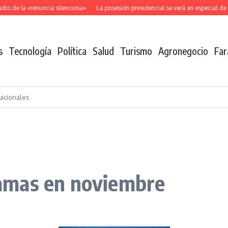
o de la «renuncia silenciosa»
La posesión presidencial se verá en especial de 
s
Tecnología
Política
Salud
Turismo
Agronegocio
Far
nacionales
amas en noviembre