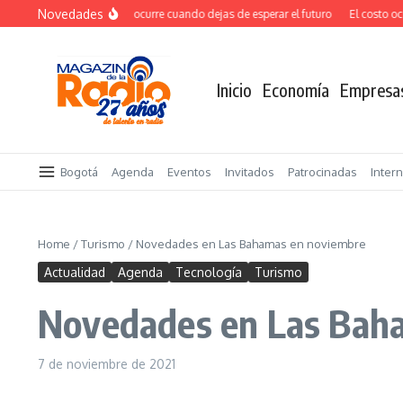
Saltar al contenido
Novedades
El verdadero salto ocurre cuando dejas de esperar el futuro
El costo ocult
Inicio
Economía
Empresa
Bogotá
Agenda
Eventos
Invitados
Patrocinadas
Inter
Home
/
Turismo
/
Novedades en Las Bahamas en noviembre
Actualidad
Agenda
Tecnología
Turismo
Novedades en Las Bah
7 de noviembre de 2021