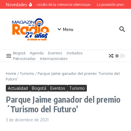
Saltar al contenido
Novedades
El costo oculto de la «renuncia silenciosa»
La posesión presidenc
Menu
Bogotá
Agenda
Eventos
Invitados
Patrocinadas
Internacionales
Home
/
Turismo
/
Parque Jaime ganador del premio ´Turismo del
Futuro’
Actualidad
Bogotá
Eventos
Turismo
Parque Jaime ganador del premio
´Turismo del Futuro’
3 de diciembre de 2021