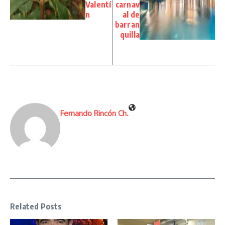
Valentí
carnav
n
al de
barran
quilla
Fernando Rincón Ch.
Related Posts