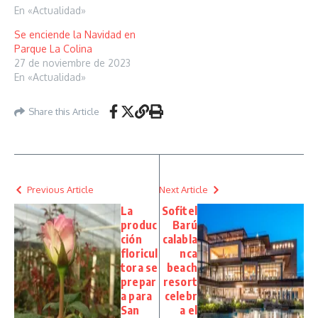
En «Actualidad»
Se enciende la Navidad en
Parque La Colina
27 de noviembre de 2023
En «Actualidad»
Share this Article
Previous Article
Next Article
La
Sofitel
produc
Barú
ción
calabla
floricul
nca
tora se
beach
prepar
resort
a para
celebr
San
a el