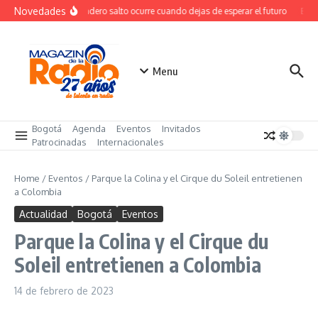
Saltar al contenido
Novedades
El verdadero salto ocurre cuando dejas de esperar el futuro
El co
Menu
Bogotá
Agenda
Eventos
Invitados
Patrocinadas
Internacionales
Home
/
Eventos
/
Parque la Colina y el Cirque du Soleil entretienen
a Colombia
Actualidad
Bogotá
Eventos
Parque la Colina y el Cirque du
Soleil entretienen a Colombia
14 de febrero de 2023