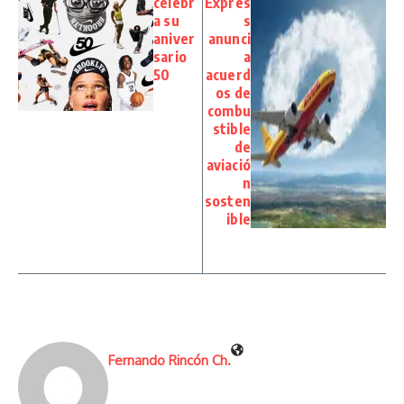
celebr
Expres
a su
s
aniver
anunci
sario
a
50
acuerd
os de
combu
stible
de
aviació
n
sosten
ible
Fernando Rincón Ch.