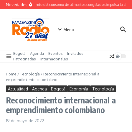
Saltar al contenido
Novedades
Crecimiento del consumo de alimentos congelados impulsa la dem
Menu
Bogotá
Agenda
Eventos
Invitados
Patrocinadas
Internacionales
Home
/
Tecnología
/
Reconocimiento internacional a
emprendimiento colombiano
Actualidad
Agenda
Bogotá
Economía
Tecnología
Reconocimiento internacional a
emprendimiento colombiano
19 de mayo de 2022