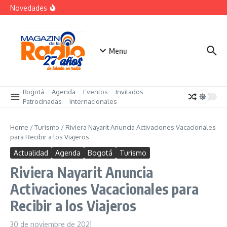
Saltar al contenido
Moreno Bikers, un emprendimiento de orgullo
Novedades
boyacense
Las ochenteras se toman a Bogotá
Crecimiento del consumo de alimentos congelados
impulsa la demanda
Menu
Bogotá
Agenda
Eventos
Invitados
Patrocinadas
Internacionales
Home
/
Turismo
/
Riviera Nayarit Anuncia Activaciones Vacacionales
para Recibir a los Viajeros
Actualidad
Agenda
Bogotá
Turismo
Riviera Nayarit Anuncia
Activaciones Vacacionales para
Recibir a los Viajeros
30 de noviembre de 2021