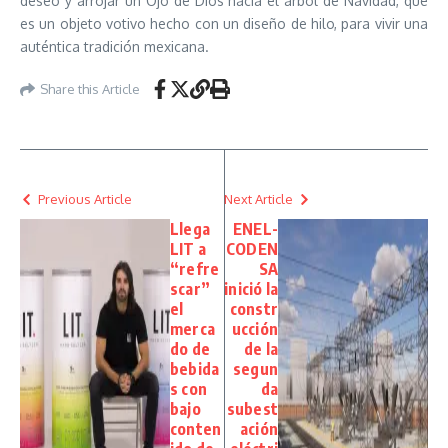
deseo y arrojar un Ojo de Dios hacia el árbol de Navidad, que
es un objeto votivo hecho con un diseño de hilo, para vivir una
auténtica tradición mexicana.
Share this Article
Previous Article
Next Article
Llega
ENEL-
LIT a
CODEN
“refre
SA
scar”
inició la
el
constr
merca
ucción
do de
de la
bebida
segun
s con
da
bajo
subest
conten
ación