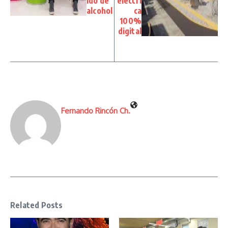
ido de
eléctri
alcohol
ca
100%
digital
Fernando Rincón Ch.
Related Posts