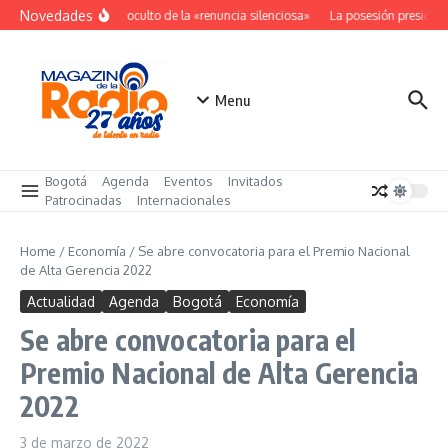
Saltar al contenido
Novedades
El costo oculto de la «renuncia silenciosa»
La posesión presidenc
Menu
Bogotá
Agenda
Eventos
Invitados
Patrocinadas
Internacionales
Home
/
Economía
/
Se abre convocatoria para el Premio Nacional
de Alta Gerencia 2022
Actualidad
Agenda
Bogotá
Economía
Se abre convocatoria para el
Premio Nacional de Alta Gerencia
2022
3 de marzo de 2022