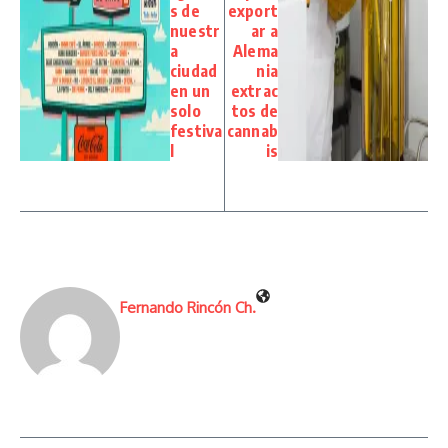
s de
export
nuestr
ar a
a
Alema
ciudad
nia
en un
extrac
solo
tos de
festiva
cannab
l
is
Fernando Rincón Ch.