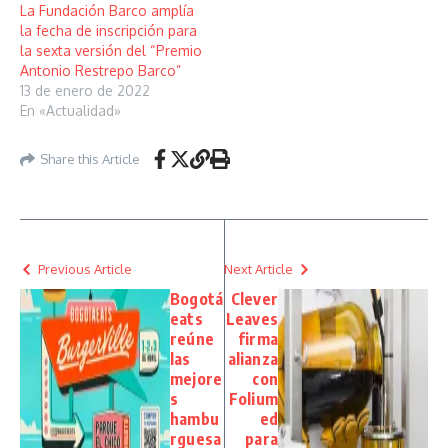
La Fundación Barco amplía
la fecha de inscripción para
la sexta versión del “Premio
Antonio Restrepo Barco”
13 de enero de 2022
En «Actualidad»
Share this Article
Previous Article
Next Article
Bogotá
Clever
eats
Leaves
reúne
firma
las
alianza
mejore
con
s
Folium
hambu
ed
rguesa
para