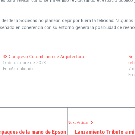
es para revisar como se ha venido revitalizando el espacio públic
e desde la Sociedad no planean dejar por fuera la felicidad: “algunos
señado en coherencia con su entorno genera la posibilidad de reencont
38 Congreso Colombiano de Arquitectura
Se 
17 de octubre de 2023
ur
En «Actualidad»
7 d
En 
Next Article
 empaques de la mano de Epson
Lanzamiento Tributo a mi