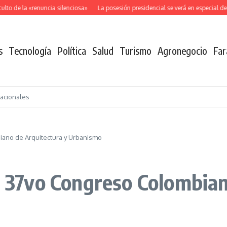
o de la «renuncia silenciosa»
La posesión presidencial se verá en especial de 
s
Tecnología
Política
Salud
Turismo
Agronegocio
Far
nacionales
iano de Arquitectura y Urbanismo
el 37vo Congreso Colombia