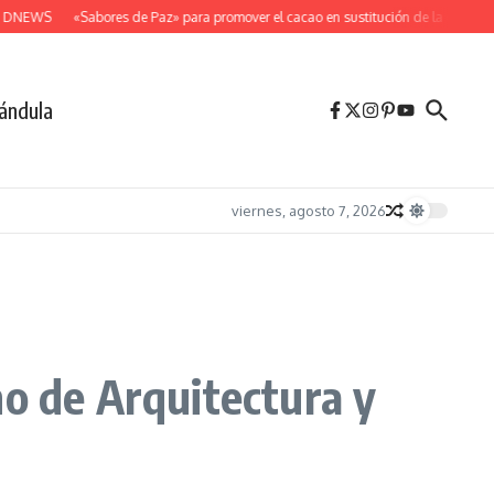
DNEWS
«Sabores de Paz» para promover el cacao en sustitución de la coca
De
ándula
viernes, agosto 7, 2026
no de Arquitectura y