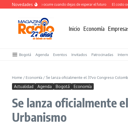
Saltar al contenido
Novedades
El verdadero salto ocurre cuando dejas de esperar el futuro
El costo ocult
Inicio
Economía
Empresa
Bogotá
Agenda
Eventos
Invitados
Patrocinadas
Inter
Home
/
Economía
/
Se lanza oficialmente el 37vo Congreso Colomb
Actualidad
Agenda
Bogotá
Economía
Se lanza oficialmente 
Urbanismo