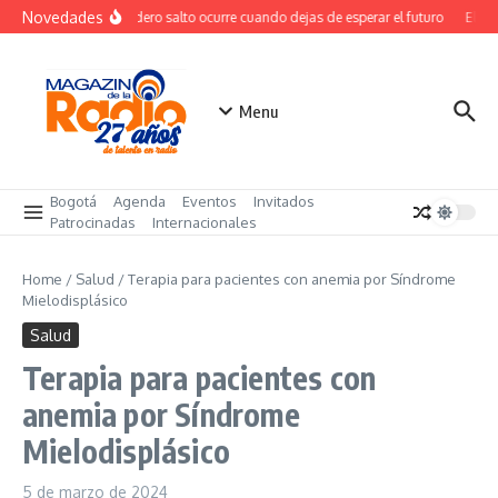
Saltar al contenido
Novedades
El verdadero salto ocurre cuando dejas de esperar el futuro
El cost
Menu
Bogotá
Agenda
Eventos
Invitados
Patrocinadas
Internacionales
Home
/
Salud
/
Terapia para pacientes con anemia por Síndrome
Mielodisplásico
Salud
Terapia para pacientes con
anemia por Síndrome
Mielodisplásico
5 de marzo de 2024