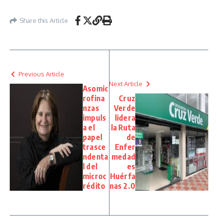
Share this Article
Previous Article
Next Article
Asomic
rofina
Cruz
nzas
Verde
impuls
lidera
a el
la Ruta
papel
de
trasce
Enfer
ndenta
medad
l del
es
microc
Huérfa
rédito
nas 2.0