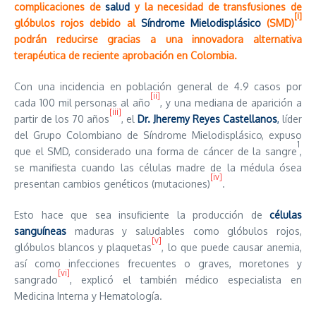
complicaciones de
salud
y la necesidad de transfusiones de
[i]
glóbulos rojos debido al
Síndrome Mielodisplásico
(SMD)
podrán reducirse gracias a una innovadora alternativa
terapéutica de reciente aprobación en Colombia.
Con una incidencia en población general de 4.9 casos por
[ii]
cada 100 mil personas al año
, y una mediana de aparición a
[iii]
partir de los 70 años
, el
Dr. Jheremy Reyes Castellanos
,
líder
del Grupo Colombiano de Síndrome Mielodisplásico, expuso
1
que el SMD, considerado una forma de cáncer de la sangre
,
se manifiesta cuando las células madre de la médula ósea
[iv]
presentan cambios genéticos (mutaciones)
.
Esto hace que sea insuficiente la producción de
células
sanguíneas
maduras y saludables como glóbulos rojos,
[v]
glóbulos blancos y plaquetas
, lo que puede causar anemia,
así como infecciones frecuentes o graves, moretones y
[vi]
sangrado
, explicó el también médico especialista en
Medicina Interna y Hematología.