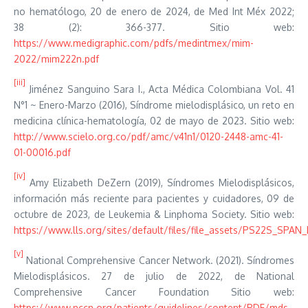
no hematólogo, 20 de enero de 2024, de Med Int Méx 2022;
38 (2): 366-377. Sitio web:
https://www.medigraphic.com/pdfs/medintmex/mim-
2022/mim222n.pdf
[iii]
Jiménez Sanguino Sara I., Acta Médica Colombiana Vol. 41
N°1 ~ Enero-Marzo (2016), Síndrome mielodisplásico, un reto en
medicina clínica-hematología, 02 de mayo de 2023. Sitio web:
http://www.scielo.org.co/pdf/amc/v41n1/0120-2448-amc-41-
01-00016.pdf
[iv]
Amy Elizabeth DeZern (2019), Síndromes Mielodisplásicos,
información más reciente para pacientes y cuidadores, 09 de
octubre de 2023, de Leukemia & Linphoma Society. Sitio web:
https://www.lls.org/sites/default/files/file_assets/PS22S_SPA
[v]
National Comprehensive Cancer Network. (2021). Síndromes
Mielodisplásicos. 27 de julio de 2022, de National
Comprehensive Cancer Foundation Sitio web:
https://www.nccn.org/patients/guidelines/content/PDF/mds-