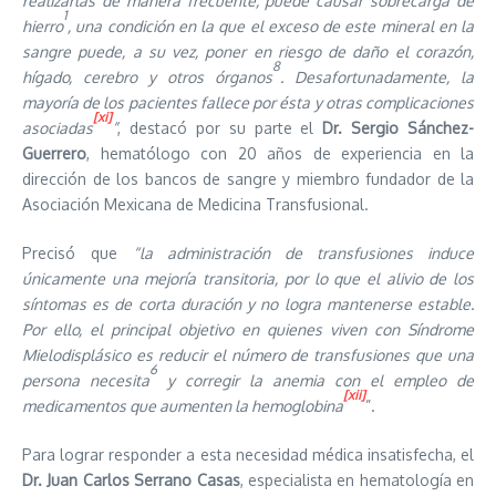
realizarlas de manera frecuente, puede causar sobrecarga de
1
hierro
, una condición en la que el exceso de este mineral en la
sangre puede, a su vez, poner en riesgo de daño el corazón,
8
hígado, cerebro y otros órganos
. Desafortunadamente, la
mayoría de los pacientes fallece por ésta y otras complicaciones
[xi]
asociadas
”
, destacó por su parte el
Dr. Sergio Sánchez-
Guerrero
, hematólogo con 20 años de experiencia en la
dirección de los bancos de sangre y miembro fundador de la
Asociación Mexicana de Medicina Transfusional.
Precisó que
“la administración de transfusiones induce
únicamente una mejoría transitoria, por lo que el alivio de los
síntomas es de corta duración y no logra mantenerse estable.
Por ello, el principal objetivo en quienes viven con Síndrome
Mielodisplásico es reducir el número de transfusiones que una
6
persona necesita
y corregir la anemia con el empleo de
[xii]
medicamentos que aumenten la hemoglobina
”.
Para lograr responder a esta necesidad médica insatisfecha, el
Dr. Juan Carlos Serrano Casas
, especialista en hematología en