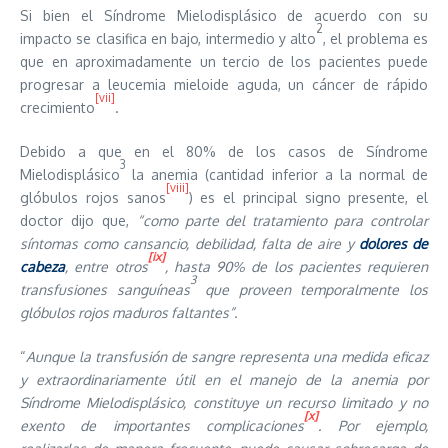
Si bien el Síndrome Mielodisplásico de acuerdo con su
2
impacto se clasifica en bajo, intermedio y alto
, el problema es
que en aproximadamente un tercio de los pacientes puede
progresar a leucemia mieloide aguda, un cáncer de rápido
[vii]
crecimiento
.
Debido a que en el 80% de los casos de Síndrome
3
Mielodisplásico
la anemia (cantidad inferior a la normal de
[viii]
glóbulos rojos sanos
) es el principal signo presente, el
doctor dijo que,
“como parte del tratamiento para controlar
síntomas como cansancio, debilidad, falta de aire y
dolores de
[ix]
cabeza
, entre otros
, hasta 90% de los pacientes requieren
3
transfusiones sanguíneas
que proveen temporalmente los
glóbulos rojos maduros faltantes”
‎.
“
Aunque la transfusión de sangre representa una medida eficaz
y extraordinariamente útil en el manejo de la anemia por
Síndrome Mielodisplásico, constituye un recurso limitado y no
[x]
exento de importantes complicaciones
. Por ejemplo,