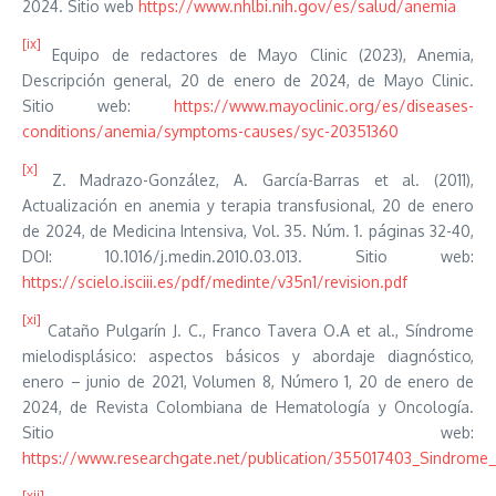
2024. Sitio web
https://www.nhlbi.nih.gov/es/salud/anemia
[ix]
Equipo de redactores de Mayo Clinic (2023), Anemia,
Descripción general, 20 de enero de 2024, de Mayo Clinic.
Sitio web:
https://www.mayoclinic.org/es/diseases-
conditions/anemia/symptoms-causes/syc-20351360
[x]
Z. Madrazo-González, A. García-Barras et al. (2011),
Actualización en anemia y terapia transfusional, 20 de enero
de 2024, de Medicina Intensiva, Vol. 35. Núm. 1. páginas 32-40,
DOI: 10.1016/j.medin.2010.03.013. Sitio web:
https://scielo.isciii.es/pdf/medinte/v35n1/revision.pdf
[xi]
Cataño Pulgarín J. C., Franco Tavera O.A et al., Síndrome
mielodisplásico: aspectos básicos y abordaje diagnóstico,
enero – junio de 2021, Volumen 8, Número 1, 20 de enero de
2024, de Revista Colombiana de Hematología y Oncología.
Sitio web:
https://www.researchgate.net/publication/355017403_Sindrome_
[xii]