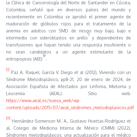
la Clínica de Cancerología del Norte de Santander en Cúcuta,
Colombia, señaló que en diversos países del mundo y
recientemente en Colombia se aprobó el primer agente de
maduración de glóbulos rojos para el tratamiento de la
anemia en adultos con SMD de riesgo muy bajo, bajo e
7
intermedio con sideroblastos en anillo
y dependientes de
transfusiones que hayan tenido una respuesta insuficiente o
no sean candidatos a un agente estimulante de la
19
eritropoyesis (AEE)
.
[i]
Paz A. Raquel, García V. Diego et al (2012), Viviendo con un
Síndrome Mielodisplásico, pp8-21, 20 de enero de 2024, de
Asociación Española de Afectados por Linfoma, Mieloma y
Leucemia (AEAL). Sitio web:
https://www.aeal.es/nueva_web/wp-
content/uploads/2015/07/aeal_sindromes_mielodisplasicos.pdf
[ii]
Hernández-Somerson M. A., Gustavo Huertas-Rodríguez et
al, Colegio de Medicina Interna de México (CMIM) (2022),
Síndromes mielodisplásicos: una actualización para el médico