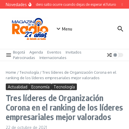
Saltar al contenido
Novedades
El verdadero salto ocurre cuando dejas de esperar el futuro
El co
Menu
Bogotá
Agenda
Eventos
Invitados
Patrocinadas
Internacionales
Home
/
Tecnología
/
Tres líderes de Organización Corona en el
ranking de los líderes empresariales mejor valorados
Actualidad
Economía
Tecnología
Tres líderes de Organización
Corona en el ranking de los líderes
empresariales mejor valorados
22 de octubre de 2021