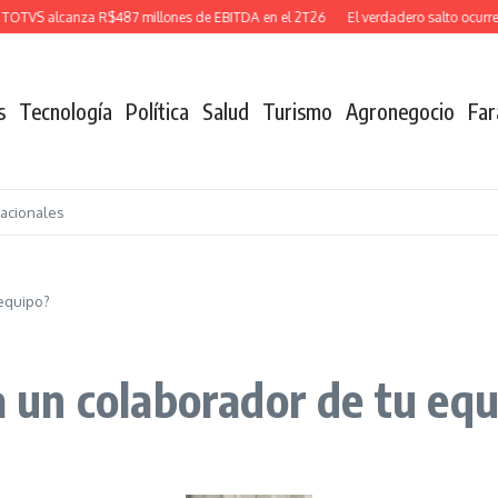
VS alcanza R$487 millones de EBITDA en el 2T26
El verdadero salto ocurre cu
s
Tecnología
Política
Salud
Turismo
Agronegocio
Far
nacionales
 equipo?
ra un colaborador de tu eq