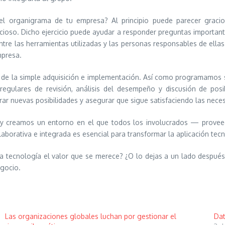
n el organigrama de tu empresa? Al principio puede parecer graci
icioso. Dicho ejercicio puede ayudar a responder preguntas importante
tre las herramientas utilizadas y las personas responsables de ellas
mpresa.
llá de la simple adquisición e implementación. Así como programamos
egulares de revisión, análisis del desempeño y discusión de posi
ar nuevas posibilidades y asegurar que sigue satisfaciendo las nece
a y creamos un entorno en el que todos los involucrados — provee
olaborativa e integrada es esencial para transformar la aplicación tec
la tecnología el valor que se merece? ¿O lo dejas a un lado después
egocio.
Las organizaciones globales luchan por gestionar el
Dat