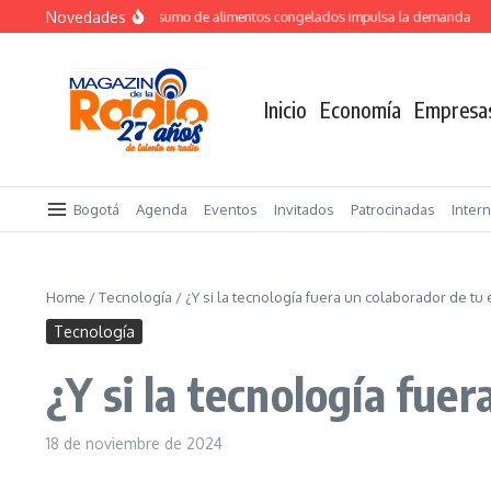
Saltar al contenido
Novedades
Crecimiento del consumo de alimentos congelados impulsa la demanda
TOT
Inicio
Economía
Empresa
Bogotá
Agenda
Eventos
Invitados
Patrocinadas
Inter
Home
/
Tecnología
/
¿Y si la tecnología fuera un colaborador de tu
Tecnología
¿Y si la tecnología fue
18 de noviembre de 2024