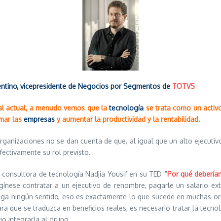
ntino, vicepresidente de Negocios por Segmentos de
TOTVS
al actual, a menudo vemos que la
tecnolog
í
a
se trata como un activ
mar las
empresas
y aumentar la productividad y la rentabilidad.
ganizaciones no se dan cuenta de que, al igual que un alto ejecutivo
fectivamente su rol previsto.
a consultora de tecnología Nadjia Yousif en su TED
“
Por qué debería
gínese contratar a un ejecutivo de renombre, pagarle un salario ex
a ningún sentido, eso es exactamente lo que sucede en muchas orga
ara que se traduzca en beneficios reales, es necesario tratar la tecno
io integrarla al grupo.