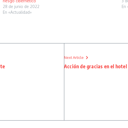
riesgo cibernético
3 d
28 de junio de 2022
En 
En «Actualidad»
Next Article
rte
Acción de gracias en el hotel