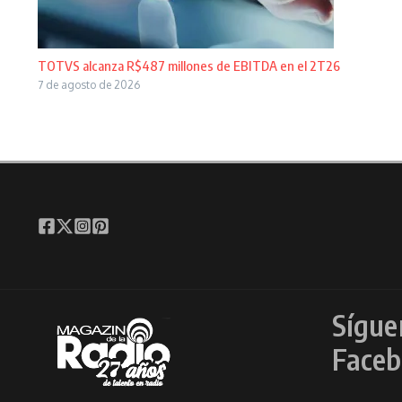
TOTVS alcanza R$487 millones de EBITDA en el 2T26
7 de agosto de 2026
Sígue
Faceb