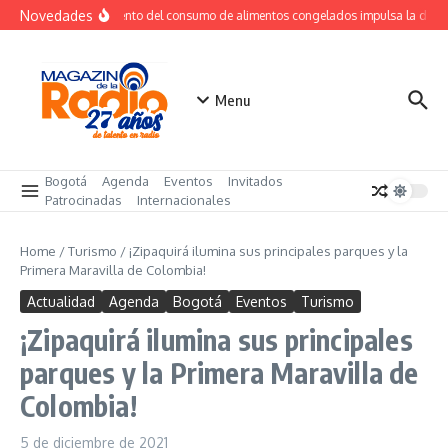
Saltar al contenido
Novedades
Crecimiento del consumo de alimentos congelados impulsa la dem
Menu
Bogotá
Agenda
Eventos
Invitados
Patrocinadas
Internacionales
Home
/
Turismo
/
¡Zipaquirá ilumina sus principales parques y la
Primera Maravilla de Colombia!
Actualidad
Agenda
Bogotá
Eventos
Turismo
¡Zipaquirá ilumina sus principales
parques y la Primera Maravilla de
Colombia!
5 de diciembre de 2021