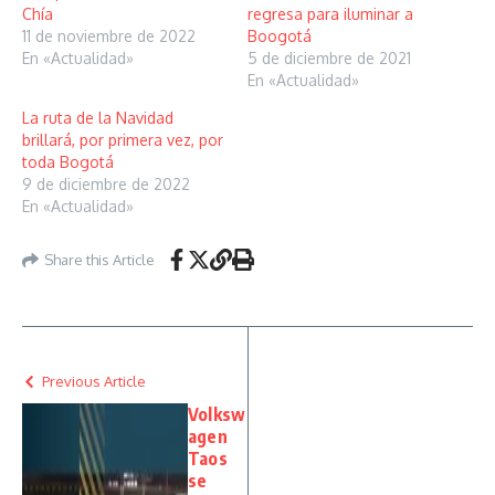
Chía
regresa para iluminar a
11 de noviembre de 2022
Boogotá
En «Actualidad»
5 de diciembre de 2021
En «Actualidad»
La ruta de la Navidad
brillará, por primera vez, por
toda Bogotá
9 de diciembre de 2022
En «Actualidad»
Share this Article
Previous Article
Volksw
agen
Taos
se