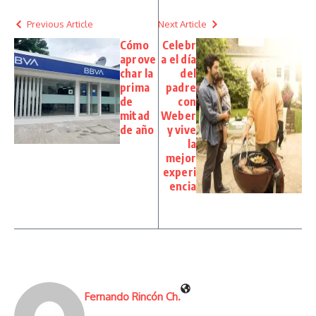
Previous Article
Next Article
Cómo
Celebr
aprove
a el día
char la
del
prima
padre
de
con
mitad
Weber
de año
y vive
la
mejor
experi
encia
Fernando Rincón Ch.