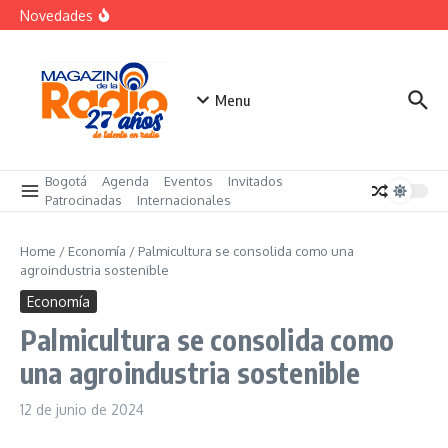
Saltar al contenido
«Sabores de Paz» para promover el cacao en
Novedades
sustitución de la coca
Despegar lanza su Outlet de Viajes en Colombia
A sus 85 años se apaga la risa de Alfonso Lizarazo
Menu
Bogotá
Agenda
Eventos
Invitados
Patrocinadas
Internacionales
Home
/
Economía
/
Palmicultura se consolida como una
agroindustria sostenible
Economía
Palmicultura se consolida como
una agroindustria sostenible
12 de junio de 2024