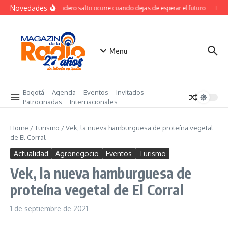
Saltar al contenido
Novedades
El verdadero salto ocurre cuando dejas de esperar el futuro
El co
Menu
Bogotá
Agenda
Eventos
Invitados
Patrocinadas
Internacionales
Home
/
Turismo
/
Vek, la nueva hamburguesa de proteína vegetal
de El Corral
Actualidad
Agronegocio
Eventos
Turismo
Vek, la nueva hamburguesa de
proteína vegetal de El Corral
1 de septiembre de 2021