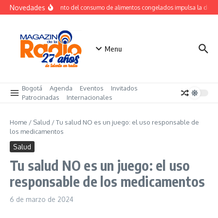
Saltar al contenido
Novedades
Crecimiento del consumo de alimentos congelados impulsa la dem
Menu
Bogotá
Agenda
Eventos
Invitados
Patrocinadas
Internacionales
Home
/
Salud
/
Tu salud NO es un juego: el uso responsable de
los medicamentos
Salud
Tu salud NO es un juego: el uso
responsable de los medicamentos
6 de marzo de 2024